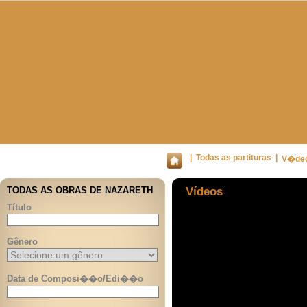
|
Todas as partituras
|
V�de
TODAS AS OBRAS DE NAZARETH
Vídeos
Título
Gênero
Data de Composi��o/Edi��o